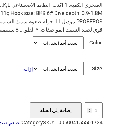
الصخري ال
PROBEROS موديل 11 جرام طعوم 
قوي لصيد السمك المواصفات: * الطول: 8 سنتيمتر…
Color
Size
إزالة
ك
إضافة إلى السلة
م
ي
1005004155501724
SKU:
Category:
طعم صيد
ة