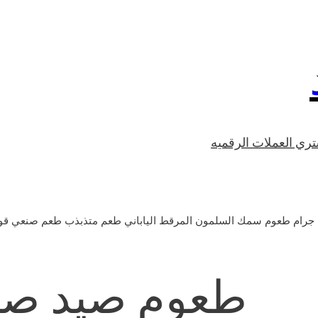
ري العملات الرقميه
طعوم صيد صغ