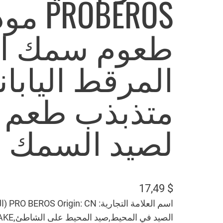
طعوم سمك ا
المرقط اليابا
متذبذب طعم 
لصيد السمك
17,49
$