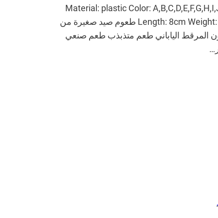
كمية: 1 اكتب: الطعم الاصطناعي Material: plastic Color: A,B,C,D,E,F,G,H,I,J,K,L
Length: 8cm Weight: 11g Hook size: BKB 6# Dive depth: 0.9-1.8M طعوم صيد صغيرة من
سمك السلمون المرقط الياباني طعم متذبذب طعم صنعي