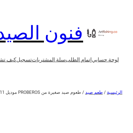
فنون الصيد
لوحة حسابي
إتمام الطلب
سلة المشتريات
تسجيل
كيف تشت
الرئيسية
/
طعم صيد
/ طعوم صيد صغيرة من PROBEROS موديل 11 جرام طعوم سمك السلمون المرقط الياباني طعم متذبذب طعم صنعي قوي لصيد السمك