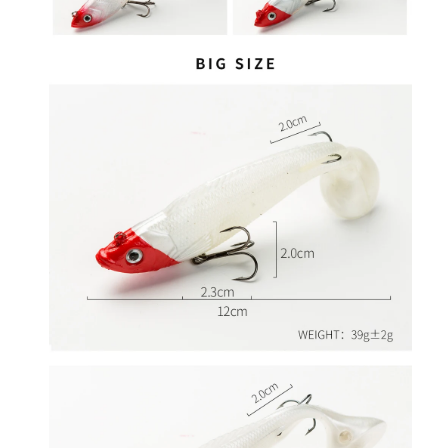
ل
ص
ي
د
s
w
i
m
b
a
i
t
خ
ط
ا
ف
ث
ل
ا