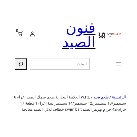
فنون
0
الصيد
البحث
الرئيسية
/
طعم صيد
/ W.P.E العلامة التجارية طعم سمك الصيد إغراء 8
سنتيمتر/10 سنتيمتر/12 سنتيمتر/14 سنتيمتر لينة إغراء 1 قطعة 17
جرام-42 جرام تهزهز الصيد swim bait خطاف ثلاثي الصيد معالجة