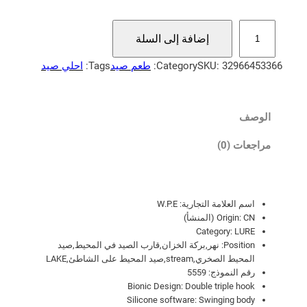
7
ك
7
إضافة إلى السلة
م
,
ي
32966453366
SKU:
9
Category:
طعم صيد
Tags:
احلي صيد
ة
2
W
.
الوصف
$
P
.
مراجعات (0)
E
خ
ا
ل
ل
ا
اسم العلامة التجارية:
W.P.E
ع
CN (المنشأ)
Origin:
ل
ل
Category:
LURE
ا
Position:
نهر,بركة الخزان,قارب الصيد في المحيط,صيد
م
7
المحيط الصخري,stream,صيد المحيط على الشاطئ,LAKE
رقم النموذج:
5559
ة
9
Bionic Design:
Double triple hook
ا
,
Silicone software:
Swinging body
ل