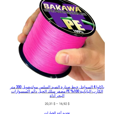
باكاوا 4 السواحل خيط صنارة الصيد السلس مولتيفويل 300 متر
الكارب اليابانية 100% PE مضفر سلك الحبل دائم اكسسوارات
البحر أداة
نطاق
20,31
$
–
16,92
$
السعر:
تحديد أحد الخيارات
من