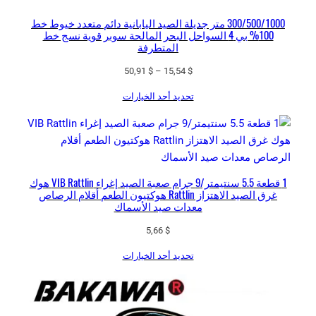
300/500/1000 متر جديلة الصيد اليابانية دائم متعدد خيوط خط
100% بي 4 السواحل البحر المالحة سوبر قوية نسج خط
المتطرفة
نطاق
50,91
$
–
15,54
$
السعر:
تحديد أحد الخيارات
من
خلال
1 قطعة 5.5 سنتيمتر/9 جرام صعبة الصيد إغراء VIB Rattlin هوك
غرق الصيد الاهتزاز Rattlin هوكتيون الطعم أقلام الرصاص
معدات صيد الأسماك
5,66
$
تحديد أحد الخيارات