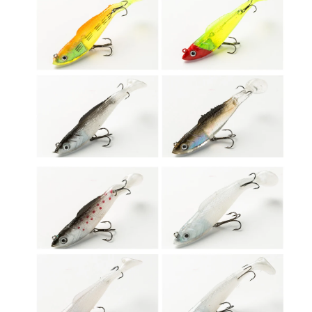
1
7
ج
ر
ا
م
-
4
2
ج
ر
ا
م
ت
ه
ز
ه
ز
ا