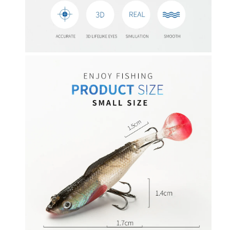
غ
ر
ا
ء
8
س
ن
ت
ي
م
ت
ر
/
1
0
س
ن
ت
ي